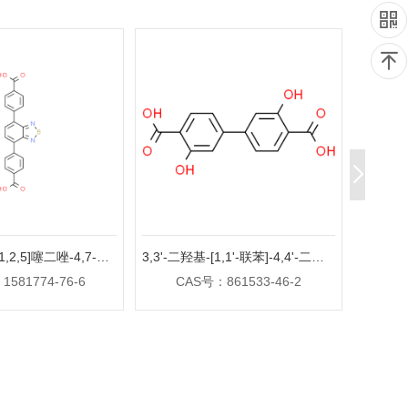
4,4'-(苯并[C][1,2,5]噻二唑-4,7-二基)二苯甲酸
3,3'-二羟基-[1,1'-联苯]-4,4'-二羧酸
3,
581774-76-6
CAS号：861533-46-2
CA